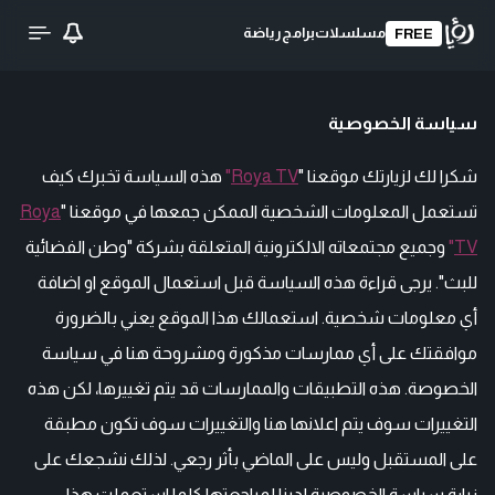
مسلسلات
برامج
رياضة
FREE
سياسة الخصوصية
شكرا لك لزيارتك موقعنا "
Roya TV
"
هذه السياسة تخبرك كيف
تستعمل المعلومات الشخصية الممكن جمعها في موقعنا "
Roya
TV
"
وجميع مجتمعاته الالكترونية المتعلقة بشركة "وطن الفضائية
للبث". يرجى قراءة هذه السياسة قبل استعمال الموقع او اضافة
أي معلومات شخصية. استعمالك هذا الموقع يعني بالضرورة
موافقتك على أي ممارسات مذكورة ومشروحة هنا في سياسة
الخصوصة. هذه التطبيقات والممارسات قد يتم تغييرها، لكن هذه
التغييرات سوف يتم اعلانها هنا والتغييرات سوف تكون مطبقة
على المستقبل وليس على الماضي بأثر رجعي. لذلك نشجعك على
زيارة سياسة الخصوصية لدينا لمراجعتها كلما استعملت هذا