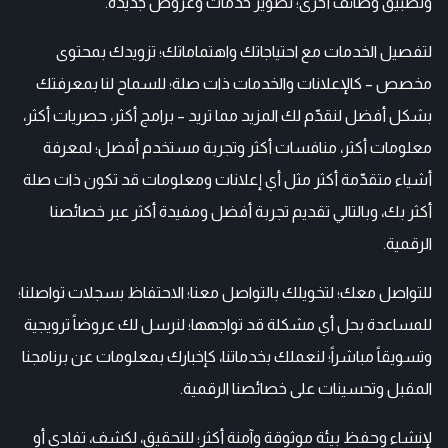
وتطبيق وظائف أخرى؛ تطوير خدمات وعروض جديدة.
لتفصيل الخدمات مع احتياجاتك واهتماماتك؛ تزويدك بمحتوى
مخصص – كالإعلانات والخدمات ذات صلة؛ للسماح لنا بمعرفتك
بشكل أفضل لنقدّم لك المزيد مما تريد – برامج أكثر، حصريات أكثر،
معلومات أكثر، منافسات أكثر وتجربة مستخدم أفضل؛ لمعرفة
أشياء متقدّمة أكثر مثل أي إعلانات ومعلومات قد تكون ذات صلة
أكثر بك، وبالتالي تقديم تجربة أفضل ومفيدة أكثر عبر خصائصنا
الرقمية.
للتواصل معك؛ لتخويلك بالتواصل معنا؛ الاحتفاظ بسجلات تواصلنا؛
للمساعدة بحل أي مشكلة قد تواجهها؛ لنرسل لك عروضاً ترويجية
وتسويقاً مباشراً؛ لنعملك بخدماتنا، كإخبارك بمعلومات عن برنامجنا
المقبل وتحسينات على خصائصنا الرقمية.
لإنشاء وحفظ بيئة موثوقة وآمنة أكثر؛ للتحقيق، لكشف، تفادي أو