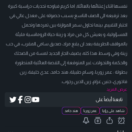
نفسها اثناء إعتنائها بالعائلة, اما كريم فياوجه تحديات دراسية كبيرة
بعد ترفيعه الى الصف التاسع بسبب حصوله على معدل عالي في
اختبار التقييم, بينما تحاول سمر الموازنة بين تمردها وتحمل
المسؤولية، و يعيش كل من مراد و زينة حياة الرومانسية مليئة
بالمواقف الطريفة.بعد ان يقع مراد، صديق سامي المقرب، في حب
زينة وفي وسط هذا كله، يضيف الجار الجديد لمسة من الضحك
والحكمة والتحولات غير المتوقعة إلى القصة العائلية المتطورة
بطولة : عمر زوربا، وسام طبيلة، هند حامد، عدي خليفة، زين
فاخوري، حنين عزام، زين الدين رجوب.
عرض المزيد
تابعنا أيضاً على
شاهد على رؤيا
عمر زوربا
هند حامد