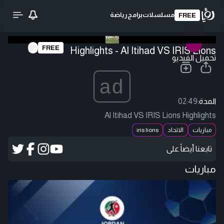
مسلسلات
برامج
رياضة
FREE
FREE
Highlights - Al Itihad VS IRIS Lions
تحميل الفيديو
ad
المدة:
02:49
Al Itihad VS IRIS Lions Highlights
مباريات
الاتحاد
iris lions
تابعنا أيضاً على
مباريات