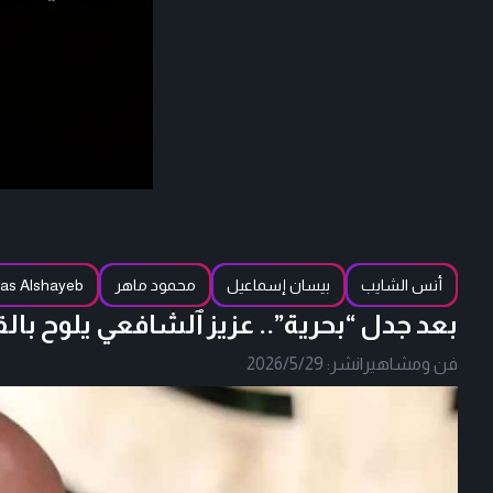
أنس الشايب
بيسان إسماعيل
محمود ماهر
as Alshayeb
بعد جدل “بحرية”.. عزيز ٱلشافعي يلوح ب
فن ومشاهير
|
نشر:
2026/5/29