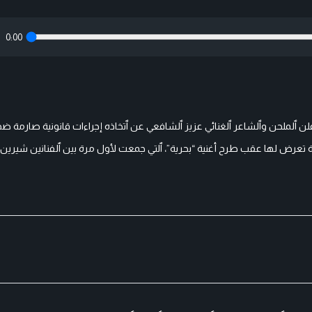
0:00
لن ٱلملحن وٱلشاعر ٱلغنائي عزيز ٱلشافعي عن ٱتخاذه إجراءات قانونية صارمة ض
 تعرض لها عقب طرح أغنية “بحرية”، ٱلتي جمعت لأول مرة بين ٱلفنانين شيرين 