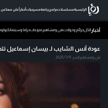
الرئيسية
مسلسلات
برامج
رياضة
مسرحيات
أخبار
أعلن معنا
عن ر
أخبار
الكل
جرائم وحوادث
فن ومشاهير
منوعات
دراما وسينما
تكنولوج
عودة أنس الشايب لـ بيسان إسماعيل تتصدر
فن ومشاهير
|
نشر:
2025/7/11