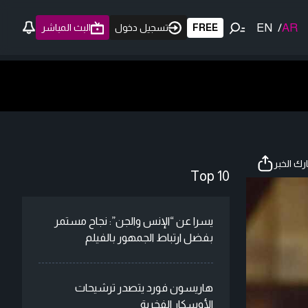
EN
/
AR
FREE
تسجيل دخول
البث المباشر
ك الخبر
Top 10
يسرا عن “الإنس والجن”: نجاح مستمر
بفضل ارتباط الجمهور بالفيلم
هاريسون فورد يتصدر ترشيحات
الأوسكار الفخرية