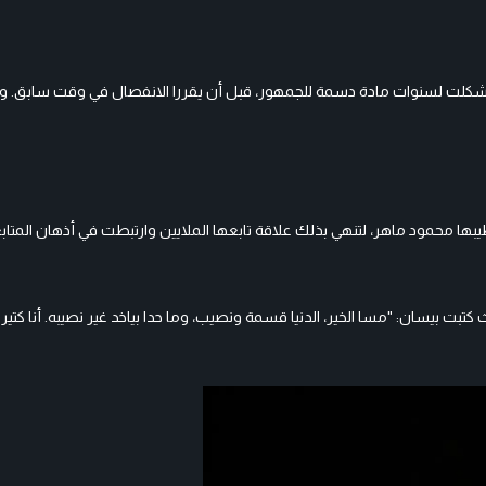
تي شكلت لسنوات مادة دسمة للجمهور، قبل أن يقررا الانفصال في وقت سابق. و
ها محمود ماهر، لتنهي بذلك علاقة تابعها الملايين وارتبطت في أذهان المتا
تبت بيسان: "مسا الخير، الدنيا قسمة ونصيب، وما حدا بياخد غير نصيبه. أنا كتير