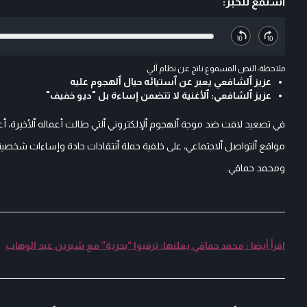
استمع للخبر:
ملاحظة: النص المسموع ناتج عن نظام آلي
عزيز ٱلشافعي يعبر عن ٱستيائه حيال ٱلهجوم عليه
عزيز ٱلشافعي: ٱلأغنية لا تتضمن إساءة بل "ديو خفيف"
في تصعيد لافت ضد موجة ٱلهجوم ٱلإلكتروني ٱلتي طالت أعماله ٱلأخيرة، أع
مواقع ٱلتواصل ٱلاجتماعي، على خلفية حملة ٱنتقادات حادة وإساءات شخصية
ومحمد حماقي.
اقرأ أيضا : محمد حماقي يعلنها: ترقبوا “بحرية” مع شيرين عبد الوهاب