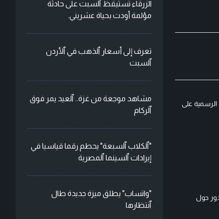
الزرقاء تستيقظ ٱلسبت على حادثة
مؤلمة أودت بحياة عشريني.
تعرف إلى أسعار ٱلذهب في ٱلأردن
ٱلسبت
مشاهد موجعة من غزة.. ٱلعيد يمر فوق
 الرسمية على
ٱلركام
"ٱلكلاب ٱلسبعة" يحطم رقما قياسيا في
إيرادات ٱلسينما ٱلمصرية
"واتساب" يطلق ميزة جديدة طال
دور حول
ٱنتظارها