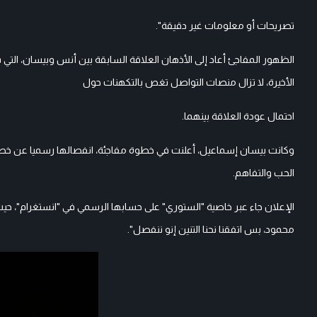
تصريحات أو معلومات غير دقيقة".
الظهور المفاجئ أعاد إلى الأذهان العلاقة السابقة بين أنس وبيسان، ال
الأخيرة، لا تزال منصات التواصل تغص بالتكهنات حول
احتمال عودة العلاقة بينهما.
وكانت بيسان إسماعيل، أعلنت في خطوة مفاجئة، انفصالها رسميا عن خطيب
الحب والتفاهم.
الإعلان جاء عبر خاصية "الستوري" على حسابها الرسمي في "انستغرام"، حيث ك
محمود، بس اتفقنا نحنا التنين إنو ننفصل".