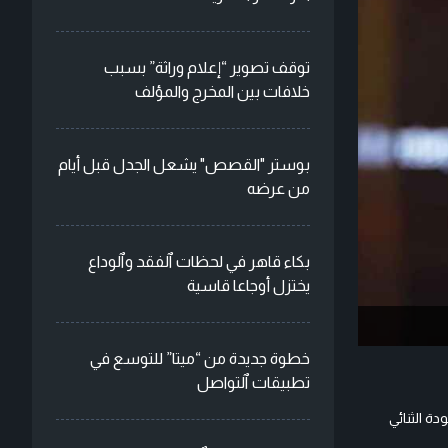
توقف تصوير “إعلام وراثة” بسبب
خلافات بين المخرج والمؤلف
بوستر "القصص" يشعل الجدل قبل أيام
من عرضه
بكاء قاهر في لحظات ٱلفقد وٱلوداع
يختزل أوجاعا قاسية
خطوة جديدة من “ميتا” للتوسع في
تطبيقات ٱلتواصل
ة الثنائي