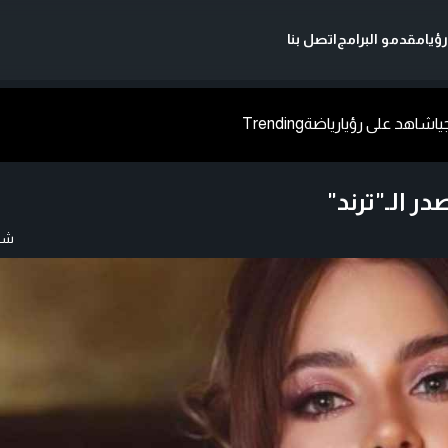
ؤيا
مقدمو البرامج
اتصل بنا
يا
شاهد على رؤيا
رياضة
Trending
 الـ"ترند"
شار