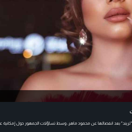
ن
ـ"تريند" بعد انفصالها عن محمود ماهر، وسط تساؤلات الجمهور حول إمكانية عود