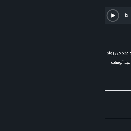
1
x
د عدد من رواد
عبد ٱلوهاب