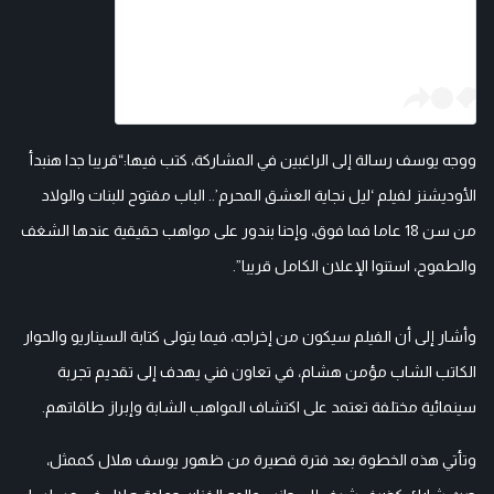
ووجه يوسف رسالة إلى الراغبين في المشاركة، كتب فيها:“قريبا جدا هنبدأ
الأوديشنز لفيلم ‘ليل نجاية العشق المحرم’.. الباب مفتوح للبنات والولاد
من سن 18 عاما فما فوق، وإحنا بندور على مواهب حقيقية عندها الشغف
والطموح، استنوا الإعلان الكامل قريبا”.
وأشار إلى أن الفيلم سيكون من إخراجه، فيما يتولى كتابة السيناريو والحوار
الكاتب الشاب مؤمن هشام، في تعاون فني يهدف إلى تقديم تجربة
سينمائية مختلفة تعتمد على اكتشاف المواهب الشابة وإبراز طاقاتهم.
وتأتي هذه الخطوة بعد فترة قصيرة من ظهور يوسف هلال كممثل،