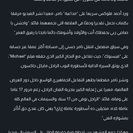
ورد أحمد فلوكس سريعا على “مداعبة” تامر، معيدا نشر الفيديو مرفقا
بكلمات تحمل تقديرا ودفئا في العلاقة التي تجمعهما، قائلا: “واحشني يا
صاحبي ربي يحفظك أنت والأولاد وأشوفك دائما ناجحا يا رفيق العمر”.
وفي سياق منفصل، انتقل تامر حسني إلى مساحة أكثر عمقا عبر حسابه
على “فيسبوك”، حيث تفاعل مع النجاح الكبير الذي حققه فيلم “Michael”،
الذي يوثق السيرة الذاتية لأسطورة البوب الراحل مايكل جاكسون.
ونشر تامر مقطعا يظهر التفاعل الجماهيري الواسع داخل دور العرض
العالمية، معبرا عن إعجابه الكبير بتجربة الفنان الراحل، رغم مرور 17 عاما
على وفاته، قائلا: “الراجل توفي من 17 سنة، والسينمات في العالم كله
عاملة كده، متخيلين ده أسطورة عاملة إزاي؟ يعني كان عندي حق أتأثر
بمشواره الفني”.
وهكذا، جمع المشهد بين لحظة فنية خفيفة الظل على السوشيال ميديا،