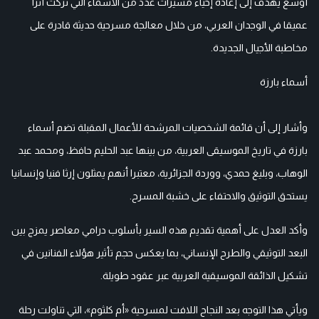
أوسع يهدف إلى إعادة إحياء مسيرات عدد من الأسماء التي تركت أثرا
عميقا في الوجدان العربي، من خلال معالجة مسرحية حديثة قادرة على
مخاطبة الأجيال الجديدة.
أسماء بارزة
وأشار إلى أن قائمة الشخصيات المرشحة للأعمال المقبلة تضم أسماء
بارزة في تاريخ الموسيقى العربية، من بينها عبد الحليم حافظ، ومحمد عبد
الوهاب، وبليغ حمدي، ووردة الجزائرية، معتبرا أنهم يمثلون إرثا فنيا وإنسانيا
يستحق التوثيق والاحتفاء على خشبة المسرح.
وأكد العدل على أهمية تقديم هذه السير بأسلوب درامي معاصر يمزج بين
البعد التوثيقي والطرح الإنساني، بما يعكس حجم تأثير هؤلاء الفنانين في
تشكيل الذائقة الموسيقية العربية عبر عقود طويلة.
ويأتي هذا التوجه بعد النجاح اللافت لمسرحية «أم كلثوم»، التي تناولت رحلة