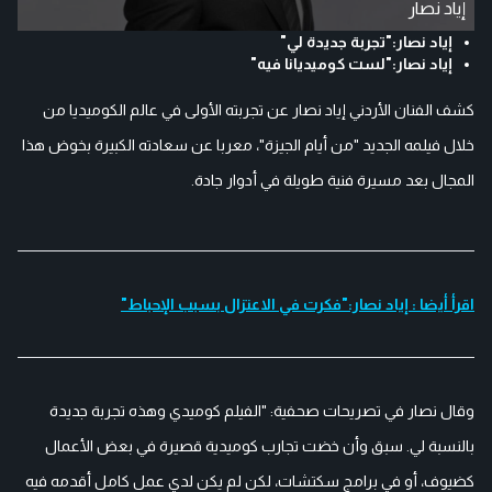
إياد نصار
إياد نصار:"تجربة جديدة لي"
إياد نصار:"لست كوميديانا فيه"
كشف الفنان الأردني إياد نصار عن تجربته الأولى في عالم الكوميديا من
خلال فيلمه الجديد "من أيام الجيزة"، معربا عن سعادته الكبيرة بخوض هذا
المجال بعد مسيرة فنية طويلة في أدوار جادة.
اقرأ أيضا : إياد نصار:"فكرت في الاعتزال بسبب الإحباط"
وقال نصار في تصريحات صحفية: "الفيلم كوميدي وهذه تجربة جديدة
بالنسبة لي. سبق وأن خضت تجارب كوميدية قصيرة في بعض الأعمال
كضيوف، أو في برامج سكتشات، لكن لم يكن لدي عمل كامل أقدمه فيه