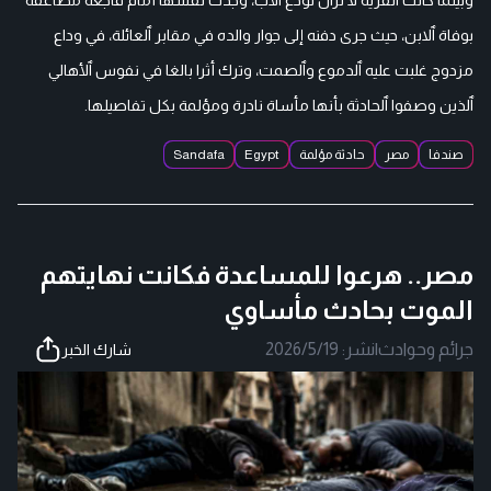
وبينما كانت ٱلقرية لا تزال تودع ٱلأب، وجدت نفسها أمام فاجعة مضاعفة
بوفاة ٱلابن، حيث جرى دفنه إلى جوار والده في مقابر ٱلعائلة، في وداع
مزدوج غلبت عليه ٱلدموع وٱلصمت، وترك أثرا بالغا في نفوس ٱلأهالي
ٱلذين وصفوا ٱلحادثة بأنها مأساة نادرة ومؤلمة بكل تفاصيلها.
صندفا
مصر
حادثة مؤلمة
Egypt
Sandafa
مصر.. هرعوا للمساعدة فكانت نهايتهم
الموت بحادث مأساوي
جرائم وحوادث
|
نشر:
2026/5/19
شارك الخبر