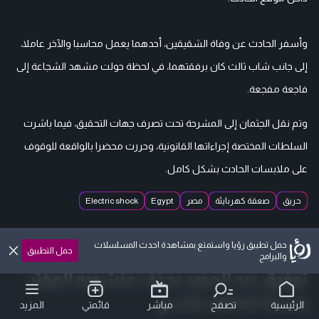
وأسفر الحادث عن وفاة الشقيقين، أحدهما يعمل محاسبا والآخر عاملا،
إلى جانب شاب ثالث كان برفقتهما، في لحظة حولت مشهد الشجاعة إلى
فاجعة مفجعة.
وتم نقل الجثمان إلى المشرحة تحت تصرف جهات التحقيق، فيما باشرت
السلطات المختصة إجراءاتها القانونية، وحررت محضرا بالواقعة للوقوف
على ملابسات الحادث بشكل كامل.
حريق
صعقة كهربايئة
مصر
Egypt
Electric shock
حمل تطبيق رؤيا واستمتع بمشاهدة احدث المسلسلات
حمل التطبيق
والبرامج
توفيق عبد الحميد يحذف منشوره المؤثر
وسط تعاطف واسع
الرئيسية
تصفح
مباشر
قائمتي
المزيد