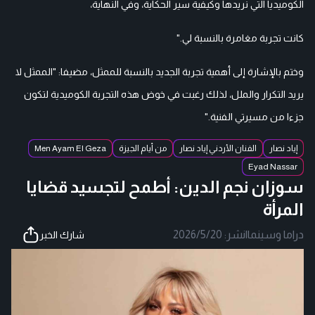
الكوميديا التي نريدها وكيفية سير الحكاية، وفي النهاية،
كانت تجربة مغامرة بالنسبة لي."
وختم بالإشارة إلى أهمية تجربة الجديد بالنسبة للممثل، مضيفا: "الممثل لا
يريد التكرار والملل، لذلك رغبت في خوض هذه التجربة الكوميدية لتكون
جزءا من مسيرتي الفنية."
إياد نصار
الفنان الأردني إياد نصار
من أيام الجيزة
Men Ayam El Geza
Eyad Nassar
سوزان نجم الدين: أطمح لتجسيد قضايا
المرأة
دراما وسينما
|
نشر:
2026/5/20
شارك الخبر