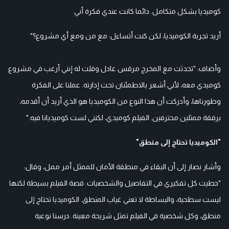
كوميديا بشكل متكامل. دائما كانت عندي فكرة أني
أريد تجربة الكوميديا، لكن كنت أتساءل: مع من ومع أي مشروع؟"
وأضاف: "تحدثت مع المخرج مرقس عادل وقلت له إنني أرغب في مشروع
كوميدي معه، لأني أشعر بالاطمئنان تحت إدارته. عملنا على الفكرة
وطورناها، وأدركت أن هذا النوع من الكوميديا هو الذي أريد أن أقدمه،
برفقة ممثلين محترفين. الفيلم كوميدي، لكنني لست كوميديانا فيه."
"الكوميديا تحتاج إلى منطق"
وأشار نصار إلى أن البقاء في منطقة الأمان للممثل أمر ممل، وقال:
"حطيت كل تفكيري في التفاصيل والشخصيات. قصة الفيلم بسيطة لكنها
ليست سطحية، والبساطة لا تعني غياب المنطق. الكوميديا تحتاج إلى
منطق، وكل شخصية في الفيلم تمثل شريحة معينة. درسنا نوعية