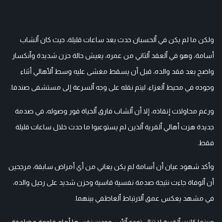
ولكن ما لم يكن في ٱلحسبان حدث بعد ساعات قليلة، حيث كان ٱلشاب
أسامة، وهو في ٱلعقد ٱلثاني من عمره، يعيش حالة حزن شديدة وٱنكسار
واضح بعد فقد والده، قبل أن يسقط مغشى عليه وسط ٱلأهالي أثناء
وجوده في محيط ٱلعزاء، ليتم نقله على وجه ٱلسرعة إلى مستشفى صندفا.
ورغم محاولات إنقاذه، إلا أن ٱلشاب فارق ٱلحياة فور وصوله، في صدمة
جديدة هزت أهالي ٱلقرية ٱلذين لم يستوعبوا ما حدث خلال ساعات قليلة
فقط.
وأكد شهود عيان أن أسامة لم يكن يعاني من أي أمراض سابقة، مرجحين
أن ٱلوفاة جاءت نتيجة صدمة نفسية قاسية وحزن شديد على رحيل والده،
في مشهد يعكس عمق ٱلارتباط ٱلعاطفي بينهما.