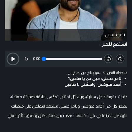
تامر حسني
استمع للخبر:
1
x
0:00
ملاحظة: النص المسموع ناتج عن نظام آلي
تامر حسني: مين دي يا صاحبي؟
أحمد فلوكس: واحشني يا صاحبي
دندنة عفوية داخل سيارة، ورسائل امتنان تعكس علاقة صداقة ممتدة،
تصدر كل من أحمد فلوكس وتامر حسني مشهد التفاعل على منصات
التواصل الاجتماعي، في مشاهد جمعت بين خفة الظل وعمق التأثر الفني.