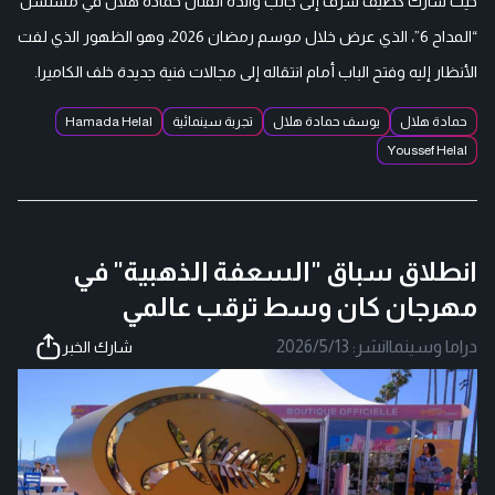
حيث شارك كضيف شرف إلى جانب والده الفنان حمادة هلال في مسلسل
“المداح 6”، الذي عرض خلال موسم رمضان 2026، وهو الظهور الذي لفت
الأنظار إليه وفتح الباب أمام انتقاله إلى مجالات فنية جديدة خلف الكاميرا.
حمادة هلال
يوسف حمادة هلال
تجربة سينمائية
Hamada Helal
Youssef Helal
انطلاق سباق "السعفة الذهبية" في
مهرجان كان وسط ترقب عالمي
دراما وسينما
|
نشر:
2026/5/13
شارك الخبر