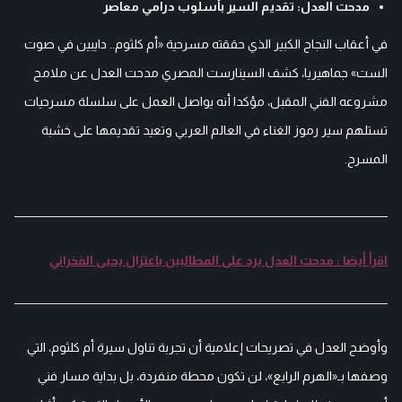
مدحت العدل: تقديم السير بأسلوب درامي معاصر
في أعقاب النجاح الكبير الذي حققته مسرحية «أم كلثوم.. دايبين في صوت
الست» جماهيريا، كشف السينارست المصري مدحت العدل عن ملامح
مشروعه الفني المقبل، مؤكدا أنه يواصل العمل على سلسلة مسرحيات
تستلهم سير رموز الغناء في العالم العربي وتعيد تقديمها على خشبة
المسرح.
اقرأ أيضا : مدحت العدل يرد على المطالبين باعتزال يحيى الفخراني
وأوضح العدل في تصريحات إعلامية أن تجربة تناول سيرة أم كلثوم، التي
وصفها بـ«الهرم الرابع»، لن تكون محطة منفردة، بل بداية مسار فني