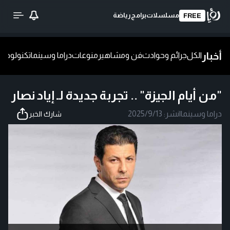
مسلسلات
برامج
رياضة
FREE
أخبار
الكل
جرائم وحوادث
فن ومشاهير
منوعات
دراما وسينما
تكنولوجيا
ش
"من أيام الجيزة" .. تجربة جديدة لـ إياد نصار
دراما وسينما
|
نشر:
2025/9/13
شارك الخبر