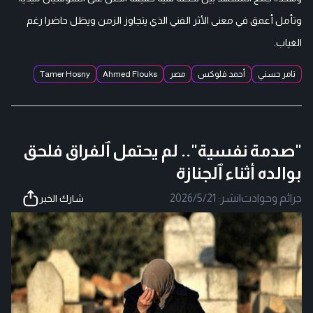
وتأمل أعمق في معنى الأثر الفني الذي يتجاوز الزمن ويظل حاضرا رغم
الغياب.
تامر حسني
أحمد فلوكس
مصر
Ahmed Flouks
Tamer Hosny
"صدمة نفسية".. لم يحتمل ٱلفراق فلحق
بوالده أثناء ٱلجنازة
جرائم وحوادث
|
نشر:
2026/5/21
شارك الخبر