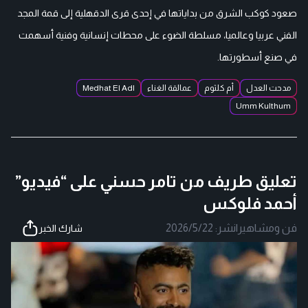
صعود كوكب الشرق من بداياتها في إحدى قرى الدقهلية إلى قمة المجد
الفني عربيا وعالميا، مسلطة الضوء على محطات إنسانية وفنية أسهمت
في صنع أسطورتها.
مدحت العدل
أم كلثوم
عمالقة الغناء
Medhat El Adl
Umm Kulthum
تعليق طريف من تامر حسني على “فيديو”
أحمد فلوكس
فن ومشاهير
|
نشر:
2026/5/22
شارك الخبر