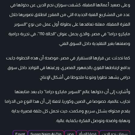
وعلى صعيد أعمالها المقبلة، كشفت سوزان نجم الدين عن دخولها في
عدد من المشاريع الفنية الجديدة التي من المقرر انطلاق تصويرها خلال
الفترة المقبلة، معلنة تعاقدها على بطولة أول عمل من نوع “السوبر
مايكرو دراما” في مصر، والذي يحمل عنوان “الحالة 110”، في تجربة درامية
وصفتها بغير التقليدية داخل السوق الفني.
كما تحدثت عن قرارها الاستقرار في مصر، موضحة أن هذه الخطوة جاءت
بدافع ارتباطها القوي بالجمهور المصري، ورغبتها في التواجد داخل سوق
درامي يشهد تطورا وتنوعا ملحوظا في أشكال الإنتاج.
وأشارت إلى أن دخولها عالم “السوبر مايكرو دراما” جاء بعد متابعتها
تجارب عالمية، خصوصا في الصين وكوريا، لافتة إلى أن هذا النوع من الدراما
يقدم محتواه بشكل سريع ومكمث، حيث تحمل كل حلقة قصيرة بداية
ونهاية واضحة وتوصل الفكرة بكفاءة عالية.
سوزان نجم الدين
قضايا المرأة
مصر
Susan Najm Al-Din
Egypt