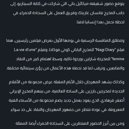
يتوقع حضور شقيقته ميكائيل باتي، التي شاركت في كتابة السيناريو، إلى
جانب المخرج فانسان غارينك وفريق العمل على السجادة الحمراء، في
لحظة تحمل بعدا إنسانيا لافتا.
وتنطلق المنافسة الرسمية في يومها الأول بعرض فيلمين رئيسيين، هما
فيلم "Nagi Diary" للمخرج الياباني كوجي فوكادا، وفيلم "La vie d'une
femme" للمخرجة شارلين بورجوا-تاكيه، وسط اهتمام كبير من النقاد
والمتابعين، وترقب لما قد تحمله هذه الأعمال من رؤى سينمائية مختلفة.
وكذلك يشهد المهرجان خلال الأيام المقبلة عرض مجموعة من الأفلام
الجديدة لمخرجين بارزين على الساحة العالمية، من بينهم المخرج الإيراني
أصغر فرهادي، الذي يعود بعمل جديد يضم مجموعة من الأسماء الفنية
المعروفة، في عودة تنتظر من جمهور المهرجان والنقاد على حد سواء.
ومن بين أبرز الحضور المنتظرين على السجادة الحمراء أيضا، الممثلة