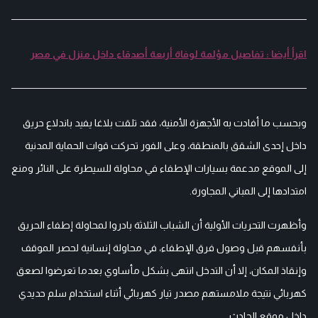
اقرأ أيضا : تفاصيل مؤلمة لوفاة أربعة أصدقاء داخل منزل في مصر
وبحسب ما أفادت به الأجهزة الأمنية، فقد تلقت بلاغا يفيد باندلاع حريق
داخل إحدى الشقق بالمنطقة، وعلى الفور تحركت قوات الحماية المدنية
إلى الموقع مدعمة بسيارات الإطفاء في محاولة للسيطرة على النائر ومنع
امتدادها إلى المباني المجاورة.
وأظهرت التحريات الأولية أن الشباب الثلاثة بادروا لمحاولة إطفاء الحريق
بأنفسهم قبل وصول فرق الإطفاء، في محاولة إنسانية لحصر الموقف
وإنقاذ المكان، إلا أن التدخل انتهى بشكل مأساوي بعدما تعرضوا لصعق
كهربائي نتيجة ملامستهم مصدر تيار كهربائي أثناء استخدام سلم حديدي
داخل موقع الحادث.