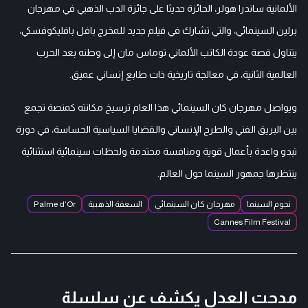
الألمانية ساندرا هولر، الحائزة حديثا على جائزة الدب الذهبي في مهرجان
برلين السينمائي، والتي تشارك في فيلم جديد للمخرج بافل بافليكوفسكي،
يتناول قصة عودة الكاتب الألماني توماس مان إلى وطنه بعد الحرب
العالمية الثانية، في معالجة تاريخية ذات طابع إنساني عميق.
ويواصل مهرجان كان السينمائي هذا العام ترسيخ مكانته كمنصة تجمع
بين البريق الفني والطرح الإنساني والقضايا السياسية الحساسة، في دورة
تبدو واعدة بأعمال قوية ومنافسة محتدمة ولحظات سينمائية استثنائية
ينتظرها جمهور السينما حول العالم.
نجوم السينما
مهرجان كان السينمائي
السعفة الذهبية
Palme d’Or
Cannes Film Festival
مدحت العدل يكشف عن سلسلة