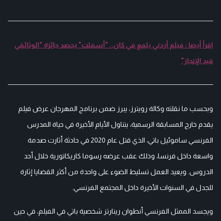
اقرأ أيضا : فيلم أردني يلمع في كان.. "أسفلت" يحصد جائزة "الوثائقي
قيد الإنجاز"
وبحسب ما نقلته وكالة رويترز، يبرز ضمن برنامج المهرجان عرض فيلم
يقدم خارج المسابقة الرسمية، يتناول الأيام الأخيرة في حياة المدرس
الفرنسي ساموئيل باتي، الذي قتل عام 2020 في حادثة أثارت صدمة
واسعة داخل فرنسا، وذلك عقب عرضه رسوما كاريكاتورية خلال أحد
الدروس. ويعيد العمل تسليط الضوء على واحدة من أكثر القضايا إثارة
للجدل في السنوات الأخيرة داخل المجتمع الفرنسي.
ويجسد الممثل الفرنسي أنطوان رينارتز شخصية باتي في الفيلم، في حين