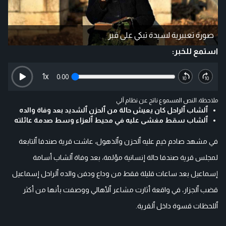
صورة تعبيرية لسيدة تبكي على قبر
استمع للخبر:
1
x
0:00
ملاحظة: النص المسموع ناتج عن نظام آلي
ٱلشاب ٱلراحل كان يعيش حالة من ٱلحزن ٱلشديد بعد وفاة والده
ٱلشاب سقط مغشى عليه في محيط ٱلعزاء وسط صدمة عائلته
في مشهد صادم خيم عليه ٱلحزن وٱلذهول، عاشت قرية صندفا ٱلتابعة
لمجلس قرية صندفا حالة إنسانية مؤلمة، بعد وفاة ٱلشاب أسامة
إسماعيل بعد ساعات قليلة فقط من وداع ودفن والده ٱلراحل إسماعيل
قضب ٱلجزار، في واقعة أثارت مشاعر ٱلأهالي ووصفت بأنها من أكثر
ٱللحظات قسوة داخل ٱلقرية.