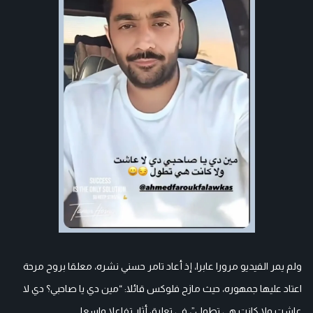
ولم يمر الفيديو مرورا عابرا، إذ أعاد تامر حسني نشره، معلقا بروح مرحة
اعتاد عليها جمهوره، حيث مازح فلوكس قائلا: “مين دي يا صاحبي؟ دي لا
عاشت ولا كانت هي تطول”، في تعليق أثار تفاعلا واسعا.