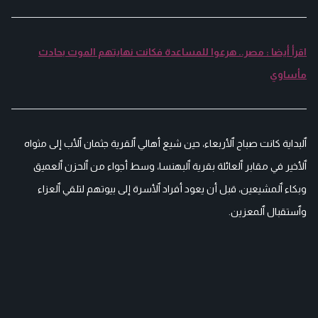
اقرأ أيضا : مصر.. هرعوا للمساعدة فكانت نهايتهم الموت بحادث
مأساوي
ٱلبداية كانت صباح ٱلأربعاء، حين شيع أهالي ٱلقرية جثمان ٱلأب إلى مثواه
ٱلأخير في مقابر ٱلعائلة بقرية ٱلبهنسا، وسط أجواء من ٱلحزن ٱلعميق
وبكاء ٱلمشيعين، قبل أن يعود أفراد ٱلأسرة إلى بيوتهم لتلقي ٱلعزاء
وٱستقبال ٱلمعزين.