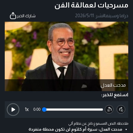
مسرحيات لعمالقة الفن
دراما وسينما
|
نشر:
2026/5/11
شارك الخبر
مدحت العدل
استمع للخبر:
1
x
0:00
ملاحظة: النص المسموع ناتج عن نظام آلي
مدحت العدل: سيرة أم كلثوم لن تكون محطة منفردة