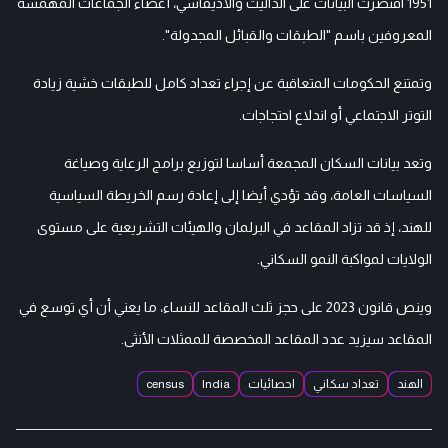
1951 اقتصرت البيانات على الداليت والأديفاسي، أعضاء الجماعات المهمشة
المعروفين باسم "الطبقات والقبائل المجدولة".
وتمتنع الحكومات المتعاقبة عن إجراء تعداد كامل للطبقات خشية زيادة
التوتر الاجتماعي أو اندلاع احتجاجات.
وتعد بيانات السكان المجمعة أساسا لتوزيع برامج الرعاية وصياغة
السياسات العامة، وقد تؤدي أيضا إلى إعادة رسم الخريطة السياسية
للهند، إذ قد تزاد المقاعد في البرلمان والهيئات التشريعية على مستوى
الولايات لمواكبة النمو السكاني.
وينص قانون 2023 على حجز ثلث المقاعد للنساء، ما يعني أن أي توسع في
المقاعد سيزيد عدد المقاعد المخصصة للممثلات الأنثى.
الهند
تعداد سكاني
احصائيات
India
census