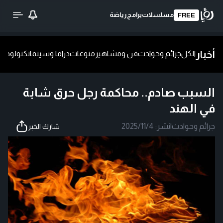
مسلسلات
برامج
رياضة
FREE
أخبار
الكل
جرائم وحوادث
فن ومشاهير
منوعات
دراما وسينما
تكنولوجيا
ش
السبب صادم.. محاكمة رجل حرق شابة
في الهند
جرائم وحوادث
|
نشر:
2025/11/4
شارك الخبر