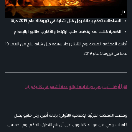
نار
السلطات تحكم بإدانة رجل قتل شابة في ثيروفالا عام 2019 حرقا
الضحية قتلت بعد رفضها طلب ارتباط والأقارب طالبوا بالإعدام
أدانت المحكمة الهندية يوم الثلاثاء رجلا بتهمة قتل شابة تبلغ من العمر 19
عاما في ثيروفالا عام 2019.
اقرأ أيضا : أب ينهي حياة ابنه البالغ عدة أشهر في كاليفورنيا
وقضت المحكمة الجزئية الإضافية (الأولى) بإدانة أجين رجي ماثيو بقتل
كافياث، وهي من مواليد كافيوور، على أن يتم النطق بالحكم يوم الخميس.