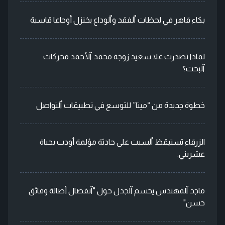
بكاء قاهر في لحظات ٱلفقد وٱلوداع يختزل أوجاعا قاسية
لماذا تصدرت علا سعيد زوجة محمد ٱلأحمد محركات
ٱلبحث؟
خطوة جديدة من “ميتا” للتوسع في تطبيقات ٱلتواصل
الزرقاء تستيقظ ٱلسبت على حادثة مؤلمة أودت بحياة
عشريني.
ماجد ٱلمهندس يحسم ٱلجدل حول "ٱنفصال أصالة وفائق
حسن"