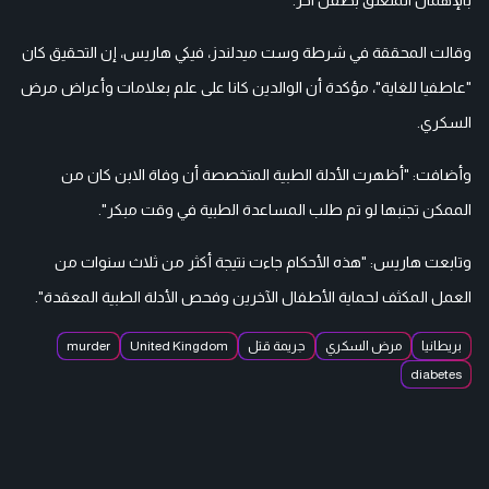
وقالت المحققة في شرطة وست ميدلندز، فيكي هاريس، إن التحقيق كان
"عاطفيا للغاية"، مؤكدة أن الوالدين كانا على علم بعلامات وأعراض مرض
السكري.
وأضافت: "أظهرت الأدلة الطبية المتخصصة أن وفاة الابن كان من
الممكن تجنبها لو تم طلب المساعدة الطبية في وقت مبكر".
وتابعت هاريس: "هذه الأحكام جاءت نتيجة أكثر من ثلاث سنوات من
العمل المكثف لحماية الأطفال الآخرين وفحص الأدلة الطبية المعقدة".
بريطانيا
مرض السكري
جريمة قتل
United Kingdom
murder
diabetes