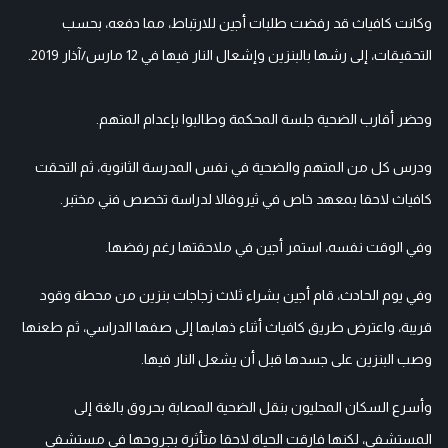
وكانت كافياث قد رفضت طلبات أجين للارتباط، مما دفعه، بحسب
التحقيقات، إلى رشها بالبنزين وإشعال النار فيها في 12 مارس/آذار 2019.
وحضر أقارب الضحية جلسة المحكمة وطالبوا بإعدام المتهم.
ودرس كل من المتهم والضحية في نفس المدرسة الثانوية، ثم التحقت
كافياث لاحقا بمعهد خاص في ثيروفالا لدراسة تخصص فني مختبر.
وفي الوقت نفسه، استمر أجين في ملاحقتها رغم رفضها.
وفي يوم الحادث، قام أجين بشراء ثلاث زجاجات بنزين من محطة وقود
قريبة، واعترض طريق كافياث أثناء ذهابها إلى صفها الدراسي، ثم طعنها
وصب البنزين على جسدها قبل أن يشعل النار فيها.
وأسرع السكان المحليون بنقل الضحية المصابة بحروق بالغة إلى
المستشفى، لكنها فارقت الحياة لاحقا متأثرة بجروحها في مستشفى