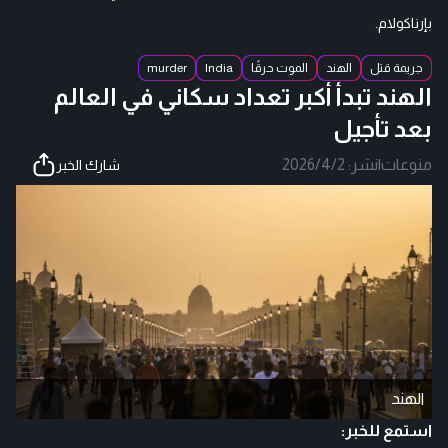
بإرناكولام.
جريمة قتل
الهند
الموت حرقًا
India
murder
الهند تبدأ أكبر تعداد سكاني في العالم
بعد تأجيل
منوعات
|
نشر:
2026/4/2
شارك الخبر
الهند
استمع للخبر: