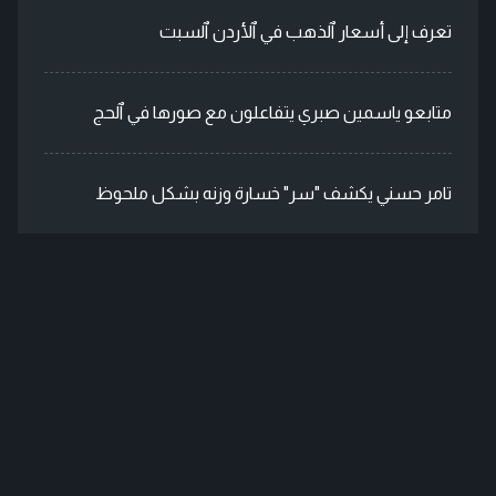
تعرف إلى أسعار ٱلذهب في ٱلأردن ٱلسبت
متابعو ياسمين صبري يتفاعلون مع صورها في ٱلحج
تامر حسني يكشف "سر" خسارة وزنه بشكل ملحوظ