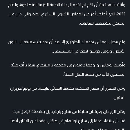
وأثبتت المحكمة أن الأم لم تقدم الرعاية الطبية اللازمة لابنها جوشوا عام
2022، الذي أظهر أعراض الحماض الكيتوني السكري الحاد، والتي كان من
الممكن ملاحظتها لساعات.
ولم تتصل توماس بخدمات الطوارئ إلا بعد أن تحولت شفاهه إلى اللون
الأبيض، وتوفى جوشوا لاحقا في المستشفى.
وأدينت توماس وزوجها داميون في محكمة برمنغهام، بينما برأت هيئة
المحلفين الأب من تهمة القتل الخطأ.
ومن المقرر أن تصدر المحكمة حكمها النهائي عليهما في يونيو/حزيران
المقبل.
وكان الزوجان يعيشان سابقا في شارع يارننجديل بمنطقة كينغز هيث،
قبل أن ينتقلا لاحقا إلى شارع توتنهام في هاكني، وقد أدين الاثنان أيضا
بالإهمال المتعلق بطفل آخر.