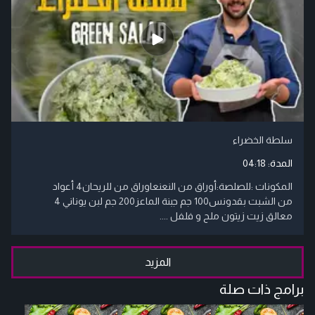
سلطة الخضراء
المدة:
04:18
المكونات :للصلصة:أوراق من النعنعاوراق من للريحان4 أعواد
من الشبت بقدونس100 جم جبنة الماعز200 جم لبن يوناني 4
معالق زيت زيتون ملح و فلفل ....
المزيد
برامج ذات صلة