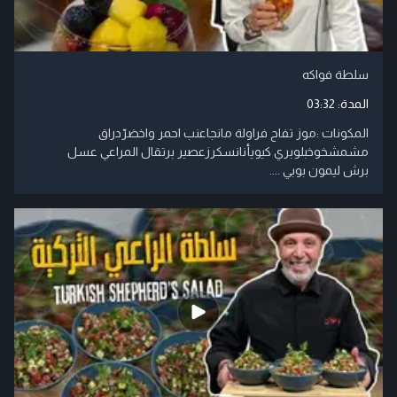
سلطة فواكه
المدة:
03:32
المكونات :موز تفاح فراولة مانجاعنب احمر واخضرّدراق
مشمشخوخبلوبري كيويأنانسكرزعصير برتقال المراعي عسل
برش ليمون بوبي ....