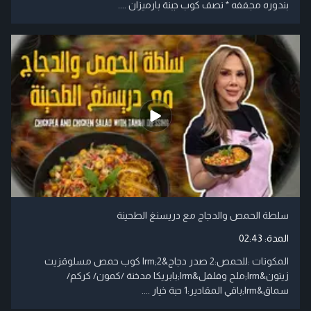
بندوره مجففه * نصف كوب جبنة بارميزان ....
سلطة الحمص والدجاج مع دريسنغ الطحينة
المدة:
02:43
المكونات :للحمص:2 صدر دجاج&lrm;2 كوب حمص مسلوقزيت
زيتون&lrm;ملح وفلفل&lrm;بابريكا مدخنة /كمون/ كركم/
سماق&lrm;باقي المقادير:1 حبة خيار ....