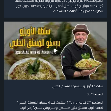
المكونات:140 غرام جرجير 250 غرام فراولة طازجة مقطعةنصف
كوب جبنة فيتاربع كوب بصل أحمر شرائح رفيعةنصف كوب جوز
بيكان محمص قليلًاصلصة البلسمك ....
سلطة الأورزو ببيستو الفستق الحلبي
المدة:
03:11
المقادير:* 2 كوب أورزو* 4 ملاعق كبيرة بيستو الفستق الحلبي*
نصف كوب فستق حلبي محمص ومجروش خشن* ربع كوب