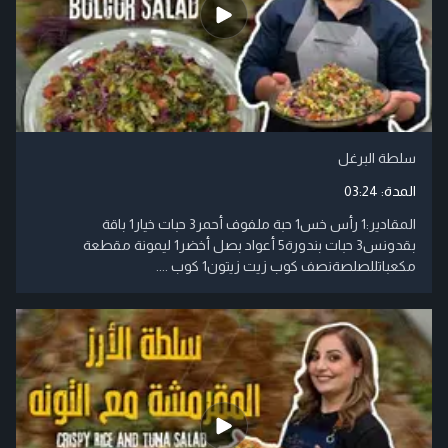
سلطة البرغل
المدة:
03:24
المقادير:1 رأس خس1 حبة ملفوف أحمر3 حبات خيار1 باقة
بقدونس3 حبات بندورة5 أعواد بصل أخضر1 ليمونة مقطعة
مكعباتللصلصةنصف كوب زيت زيتون1 كوب ....