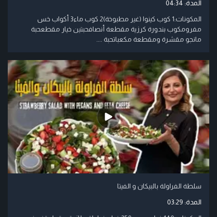
المدة:
04:34
المكونات:1 كوب كينوا (غير مطبوخة)2 كوب ماء3 أكواب خس
مفرومكوب بندورة كرزية مقطعة أنصافحبتين خيار مقطعحبة
مانجو مقشرة ومقطعة مكعباتحبة ....
سلطة الفراولة بالبيكان و الفيتا
المدة:
03:29