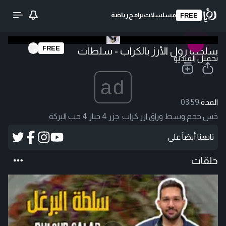
مسلسلات
برامج
رياضة
FREE
FREE
سلطة رول الأرز بالكراب - سلطات
تحميل الفيديو
ad
المدة:
03:59
خس حجم وسط وراق ارز كراب جزر 4 خبار 4 حب البركة
تابعنا أيضاً على
حلقات