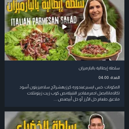
سلطة إيطالية بالبارميزان
المدة:
04:00
المكونات :خس ايسبرغبندوره كرزيهشرائح سلاميزيتون أسود
(كالاماتا)بصل احمرمقادير التتبيلةنص كوب زيت زيتونثلاث
ملاعق طعام خل الأرز أو خل أبيضنص ....